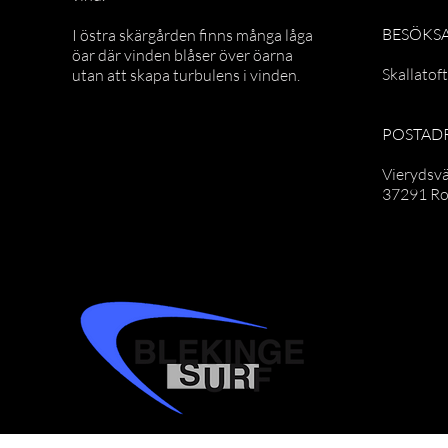
BESÖKS
I östra skärgården finns många låga
öar där vinden blåser över öarna
Skallatof
utan att skapa turbulens i vinden.
POSTAD
Vierydsv
37291 R