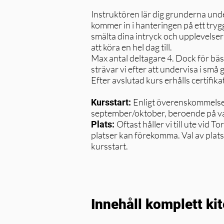
Instruktören lär dig grunderna unde
kommer in i hanteringen på ett tryg
smälta dina intryck och upplevelser 
att köra en hel dag till.
Max antal deltagare 4. Dock för bästa
strävar vi efter att undervisa i små
Efter avslutad kurs erhålls certifika
Enligt överenskommelse m
Kursstart:
september/oktober, beroende på v
Oftast håller vi till ute vid
Plats:
platser kan förekomma. Val av plats
kursstart.
Innehåll komplett 