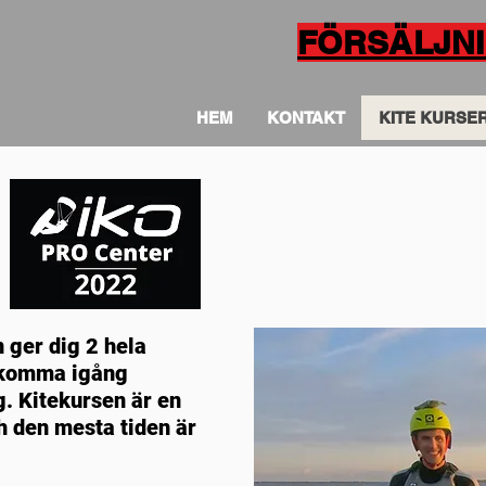
FÖRSÄLJN
HEM
KONTAKT
KITE KURSE
 ger dig 2 hela
l komma igång
g. Kitekursen är en
h den mesta tiden är