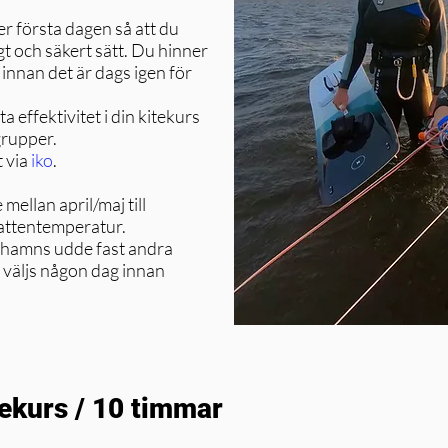
r första dagen så att du
gt och säkert sätt. Du hinner
innan det är dags igen för
 effektivitet i din kitekurs
 grupper.
t via
iko
.
ellan april/maj till
attentemperatur.
 Torhamns udde fast andra
 väljs någon dag innan
kitekurs / 10 timmar