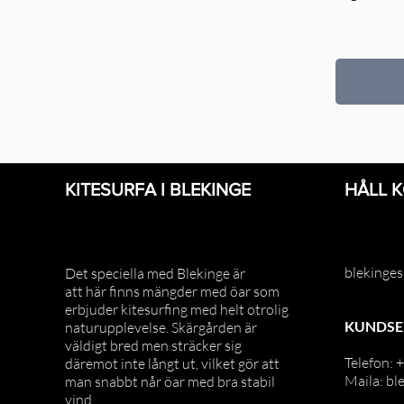
KITESURFA I BLEKINGE
HÅLL 
blekinge
Det speciella med Blekinge är
att här finns mängder med öar som
erbjuder
kitesurfing med helt otrolig
KUNDSE
naturupplevelse.
Skärgården är
väldigt
bred men sträcker sig
Telefon:
däremot inte långt ut, vilket gör att
Maila: b
man snabbt når öar med bra stabil
vind.