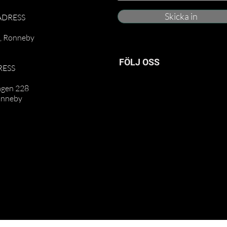
Skicka in
ADRESS
t, Ronneby
FÖLJ OSS
RESS
ägen 228
onneby