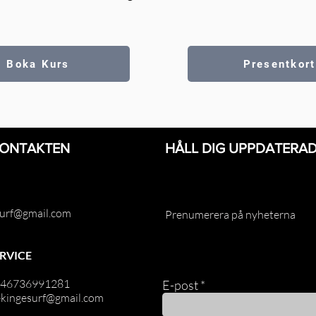
Boka Kurs
Presentkort
KONTAKTEN
HÅLL DIG UPPDATERA
surf@gmail.com
Prenumerera på nyheterna
RVICE
 +46736991281
E-post
lekingesurf@gmail.com