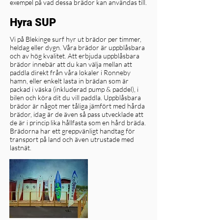
exempel på vad dessa brädor kan användas till.
Hyra SUP
Vi på Blekinge surf hyr ut brädor per timmer,
heldag eller dygn. Våra brädor är uppblåsbara
och av hög kvalitet. Att erbjuda uppblåsbara
brädor innebär att du kan välja mellan att
paddla direkt från våra lokaler i Ronneby
hamn, eller enkelt lasta in brädan som är
packad i väska (inkluderad pump & paddel), i
bilen och köra dit du vill paddla. Uppblåsbara
brädor är något mer tåliga jämfört med hårda
brädor, idag är de även så pass utvecklade att
de är i princip lika hållfasta som en hård bräda.
Brädorna har ett greppvänligt handtag för
transport på land och även utrustade med
lastnät.