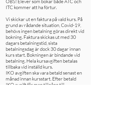
OBS! Elever som bokar både ATC och
ITC kommer att ha förtur.
Vi skickar ut en faktura på vald kurs. På
grund av rådande situation, Covid-19,
behövs ingen betalning göras direkt vid
bokning. Faktura skickas ut med 30
dagars betalningstid, sista
betalningsdag är dock 30 dagar innan
kurs start. Bokningen är bindande vid
betalning. Hela kursavgiften betalas
tillbaka vid inställd kurs.
IKO avgiften ska vara betald senast en
månad innan kursstart. Efter betald
IKO avgift får man tillgång till
studiematerial online.
HLR CERTIFIKAT
Du behöver ett aktuellt hjärt och
lungräddnings certifikat för att gå ATC
& ITC. Har du ett sedan tidigare får
detta inte vara äldre än 2 år.