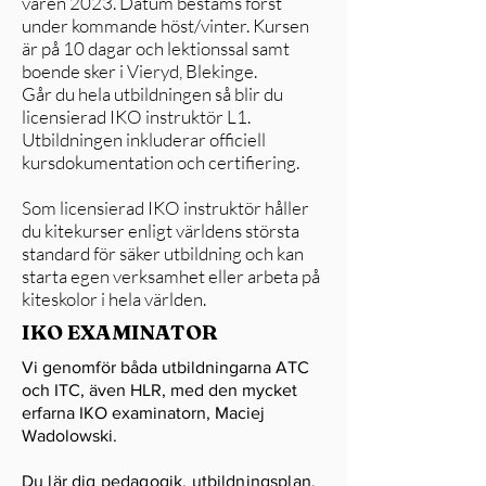
våren 2023. Datum bestäms först
under kommande höst/vinter. Kursen
är på 10 dagar och lektionssal samt
boende sker i Vieryd, Blekinge.
Går du hela utbildningen så blir du
licensierad IKO instruktör L1.
Utbildningen inkluderar officiell
kursdokumentation och certifiering.
Som licensierad IKO instruktör håller
du kitekurser enligt världens största
standard för säker utbildning och kan
starta egen verksamhet eller arbeta på
kiteskolor i hela världen.
IKO EXAMINATOR
Vi genomför båda utbildningarna ATC
och ITC, även HLR, med den mycket
erfarna IKO examinatorn, Maciej
Wadolowski.
Du lär dig pedagogik, utbildningsplan,