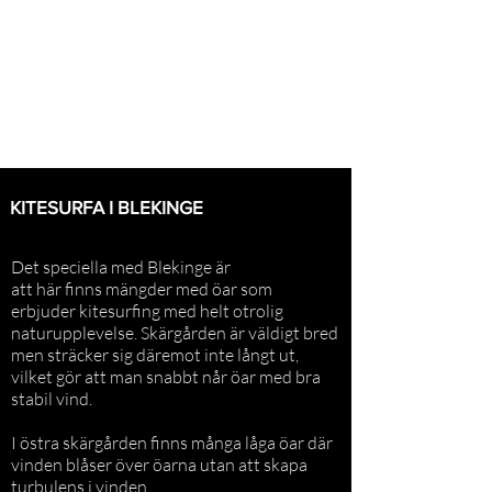
KITESURFA I BLEKINGE
Det speciella med Blekinge är
att här finns mängder med öar som
erbjuder
kitesurfing med helt otrolig
naturupplevelse.
Skärgården är väldigt
bred
men sträcker sig däremot inte långt ut,
vilket gör att man snabbt når öar med bra
stabil vind.
I östra skärgården finns många låga öar där
vinden blåser över öarna utan att skapa
turbulens i vinden.