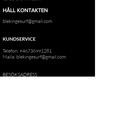
HÅLL KONTAKTEN
blekingesurf@gmail.com
KUNDSERVICE
Telefon: +46736991281
Maila: blekingesurf@gmail.com
BESÖKSADRESS
Skallatoft, Ronneby
POSTADRESS
Vierydsvägen 228
37291 Ronneby