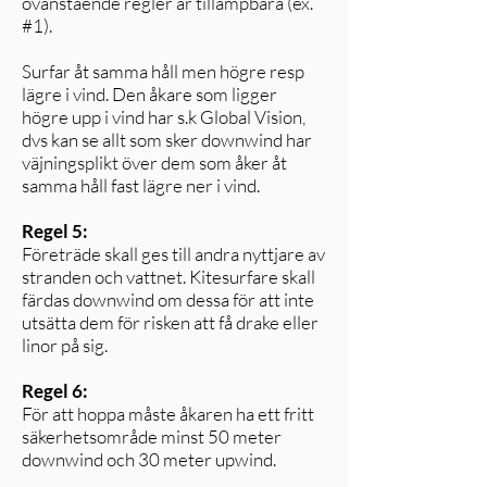
ovanstående regler är tillämpbara (ex.
#1).
Surfar åt samma håll men högre resp
lägre i vind. Den åkare som ligger
högre upp i vind har s.k Global Vision,
dvs kan se allt som sker downwind har
väjningsplikt över dem som åker åt
samma håll fast lägre ner i vind.
Regel 5:
Företräde skall ges till andra nyttjare av
stranden och vattnet. Kitesurfare skall
färdas downwind om dessa för att inte
utsätta dem för risken att få drake eller
linor på sig.
Regel 6:
För att hoppa måste åkaren ha ett fritt
säkerhetsområde minst 50 meter
downwind och 30 meter upwind.