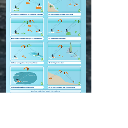
KITESURFA I BLEKINGE
Det speciella med Blekinge är
att här finns mängder med öar som