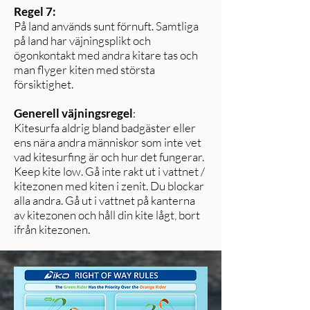
Regel 7:
På land används sunt förnuft. Samtliga
på land har väjningsplikt och
ögonkontakt med andra kitare tas och
man flyger kiten med största
försiktighet.
Generell väjningsregel
:
Kitesurfa aldrig bland badgäster eller
ens nära andra människor som inte vet
vad kitesurfing är och hur det fungerar.
Keep kite low. Gå inte rakt ut i vattnet /
kitezonen med kiten i zenit. Du blockar
alla andra. Gå ut i vattnet på kanterna
av kitezonen och håll din kite lågt, bort
ifrån kitezonen.